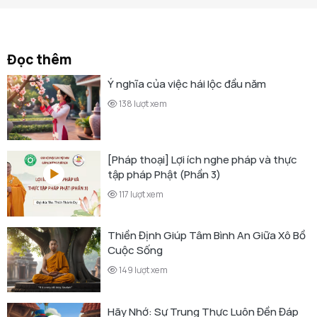
Đọc thêm
Ý nghĩa của việc hái lộc đầu năm
138 lượt xem
[Pháp thoại] Lợi ích nghe pháp và thực
tập pháp Phật (Phần 3)
117 lượt xem
Thiền Định Giúp Tâm Bình An Giữa Xô Bồ
Cuộc Sống
149 lượt xem
Hãy Nhớ: Sự Trung Thực Luôn Đền Đáp