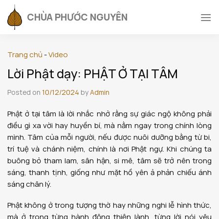
Skip
CHÙA PHƯỚC NGUYÊN
to
content
Trang chủ
-
Video
Lời Phật dạy: PHẬT Ở TẠI TÂM
Posted on
10/12/2024
by
Admin
Phật ở tại tâm là lời nhắc nhở rằng sự giác ngộ không phải
điều gì xa vời hay huyền bí, mà nằm ngay trong chính lòng
mình. Tâm của mỗi người, nếu được nuôi dưỡng bằng từ bi,
trí tuệ và chánh niệm, chính là nơi Phật ngự. Khi chúng ta
buông bỏ tham lam, sân hận, si mê, tâm sẽ trở nên trong
sáng, thanh tịnh, giống như mặt hồ yên ả phản chiếu ánh
sáng chân lý.
Phật không ở trong tượng thờ hay những nghi lễ hình thức,
mà ở trong từng hành động thiện lành, từng lời nói yêu