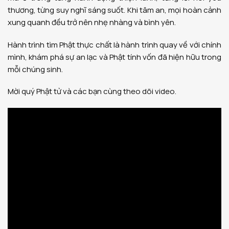
thương, từng suy nghĩ sáng suốt. Khi tâm an, mọi hoàn cảnh
xung quanh đều trở nên nhẹ nhàng và bình yên.
Hành trình tìm Phật thực chất là hành trình quay về với chính
mình, khám phá sự an lạc và Phật tính vốn đã hiện hữu trong
mỗi chúng sinh.
Mời quý Phật tử và các bạn cùng theo dõi video.