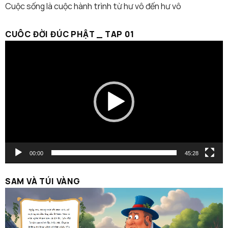
Cuộc sống là cuộc hành trình từ hư vô đến hư vô
CUÔC ĐỜI ĐÚC PHẬT _ TAP 01
Trình
chơi
Video
00:00
45:28
SAM VÀ TÚI VÀNG
Trình
chơi
Video