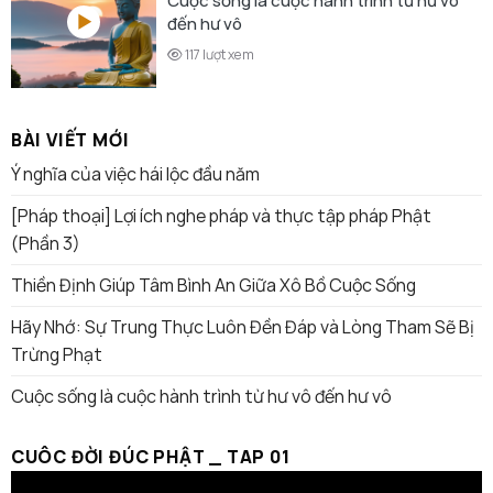
Cuộc sống là cuộc hành trình từ hư vô
đến hư vô
117 lượt xem
BÀI VIẾT MỚI
Ý nghĩa của việc hái lộc đầu năm
[Pháp thoại] Lợi ích nghe pháp và thực tập pháp Phật
(Phần 3)
Thiền Định Giúp Tâm Bình An Giữa Xô Bồ Cuộc Sống
Hãy Nhớ: Sự Trung Thực Luôn Đền Đáp và Lòng Tham Sẽ Bị
Trừng Phạt
Cuộc sống là cuộc hành trình từ hư vô đến hư vô
CUÔC ĐỜI ĐÚC PHẬT _ TAP 01
Trình