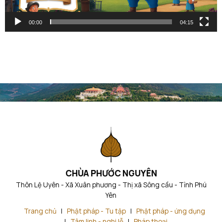
00:00
04:15
CHÙA PHƯỚC NGUYÊN
Thôn Lệ Uyên - Xã Xuân phương - Thị xã Sông cầu - Tỉnh Phú
Yên
Trang chủ
|
Phật pháp - Tu tập
|
Phật pháp - ứng dụng
|
Tâm linh - nghi lễ
|
Pháp thoại