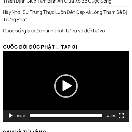
Thiền Định Giúp Tâm Bình An Giữa Xô Bồ Cuộc Sống
Hãy Nhớ: Sự Trung Thực Luôn Đền Đáp và Lòng Tham Sẽ Bị
Trừng Phạt
Cuộc sống là cuộc hành trình từ hư vô đến hư vô
CUÔC ĐỜI ĐÚC PHẬT _ TAP 01
Trình
chơi
Video
00:00
45:28