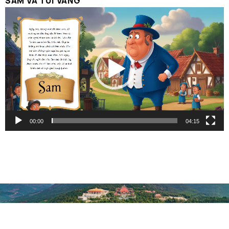
SAM VÀ TÚI VÀNG
Trình
chơi
Video
00:00
04:15