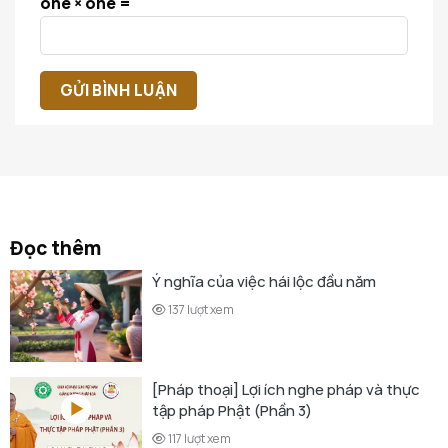
one × one =
Đọc thêm
Ý nghĩa của việc hái lộc đầu năm
137 lượt xem
[Pháp thoại] Lợi ích nghe pháp và thực
tập pháp Phật (Phần 3)
117 lượt xem