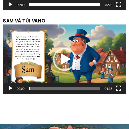
00:00
45:28
SAM VÀ TÚI VÀNG
Trình
chơi
Video
00:00
04:15