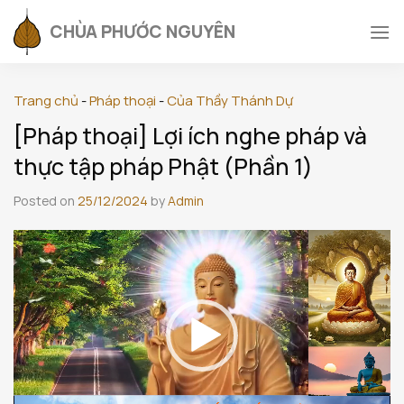
Skip
CHÙA PHƯỚC NGUYÊN
to
content
Trang chủ
-
Pháp thoại
-
Của Thầy Thánh Dự
[Pháp thoại] Lợi ích nghe pháp và
thực tập pháp Phật (Phần 1)
Posted on
25/12/2024
by
Admin
Trình
chơi
Video